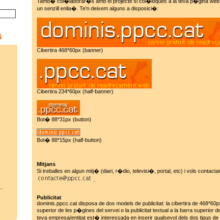
Tamb� col�laborar�s amb el projecte si col�loques a la teva p�gina web u
un senzill enlla�. Te'n deixem alguns a disposici�:
s
Cibertira 468*60px (banner)
Cibertira 234*60px (half-banner)
Bot� 88*31px (button)
Bot� 88*15px (half-button)
Mitjans
Si treballes en algun mitj� (diari, r�dio, televisi�, portal, etc) i vols contact
.
..
Publicitat
dominis.ppcc.cat disposa de dos models de publicitat: la cibertira de 468*60p
superior de les p�gines del servei o la publicitat textual a la barra superior d
teva empresa/entitat est� interessada en inserir qualsevol dels dos tipus de p