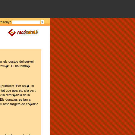
rasenya
r els costos del servei,
gratu�t. Hi ha tamb�
publicitat. Per aix�, si
tat que apareix a la part
 la refer�ncia de la
 Els donatius es fan a
iu amb targeta de cr�dit o