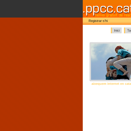
Registrar-s'hi
Inici
Ta
aixequem internet en cat