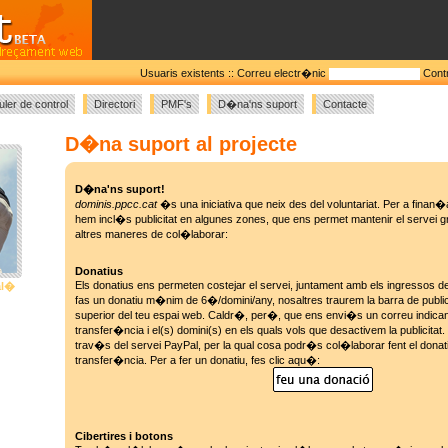
Usuaris existents ::
Correu electr�nic
Cont
uler de control
Directori
PMF's
D�na'ns suport
Contacte
D�na suport al projecte
D�na'ns suport!
dominis.ppcc.cat
�s una iniciativa que neix des del voluntariat. Per a finan�a
hem incl�s publicitat en algunes zones, que ens permet mantenir el servei 
altres maneres de col�laborar:
Donatius
Els donatius ens permeten costejar el servei, juntament amb els ingressos de 
al�
fas un donatiu m�nim de 6�/domini/any, nosaltres traurem la barra de publici
superior del teu espai web. Caldr�, per�, que ens envi�s un correu indicant
transfer�ncia i el(s) domini(s) en els quals vols que desactivem la publicitat.
trav�s del servei PayPal, per la qual cosa podr�s col�laborar fent el donat
transfer�ncia. Per a fer un donatiu, fes clic aqu�:
Cibertires i botons