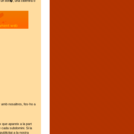
n bot�, una cibertira o
ar amb nosaltres, fes-ho a
x que apareix a la part
e cada subdomini. Si la
ublicitat a la nostra