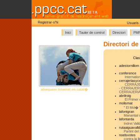
Registrar-s'hi
Usuaris 
Inici
Tauler de control
Directori
PMF
Directori de
Clas
adestornillom
conference
Internation
cerrajeriasyc
CERRAJE
- CERRAJER
aixequem internet en catal�
CERRAJERIA
abrilroig
El Primer d
molismat
" El Mol� "
lafontgran
Manantial d
lafontarda
Indret Vall
rutaaiguavall
Partint del
noelsvotes
contra la ll