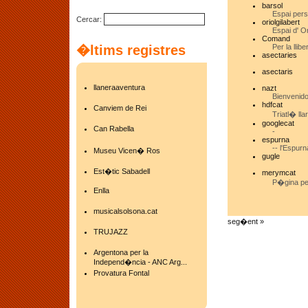
barsol
Espai pers
Cercar:
oriolgilabert
Espai d' O
Comand
�ltims registres
Per la llibe
asectaries
asectaris
llaneraaventura
nazt
Bienvenido
hdfcat
Canviem de Rei
Triatl� lla
googlecat
Can Rabella
-
espurna
-- l'Espurn
Museu Vicen� Ros
gugle
Est�tic Sabadell
merymcat
P�gina pe
Enlla
musicalsolsona.cat
seg�ent »
TRUJAZZ
Argentona per la
Independ�ncia - ANC Arg...
Provatura Fontal