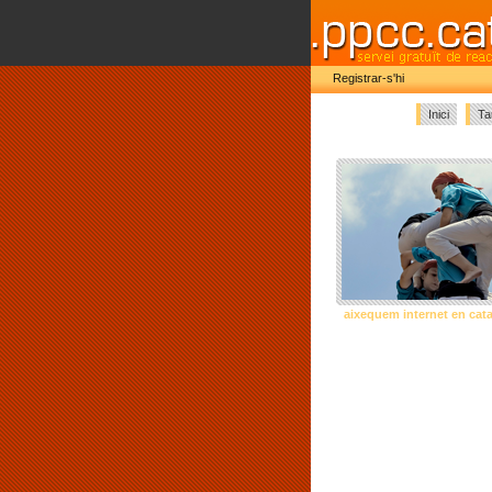
Registrar-s'hi
Inici
Ta
aixequem internet en cat