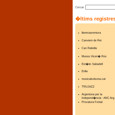
Cercar:
�ltims registre
llaneraaventura
Canviem de Rei
Can Rabella
Museu Vicen� Ros
Est�tic Sabadell
Enlla
musicalsolsona.cat
TRUJAZZ
Argentona per la
Independ�ncia - ANC Arg.
Provatura Fontal