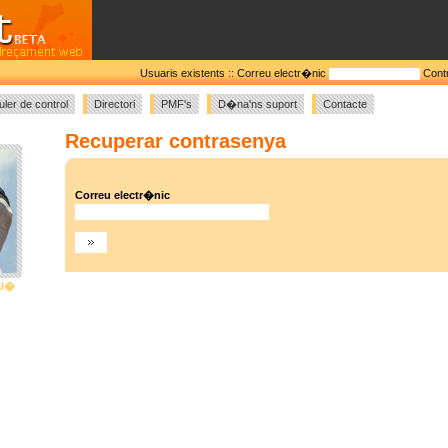
Usuaris existents ::
Correu electr�nic
Cont
uler de control
Directori
PMF's
D�na'ns suport
Contacte
Recuperar contrasenya
Correu electr�nic
al�